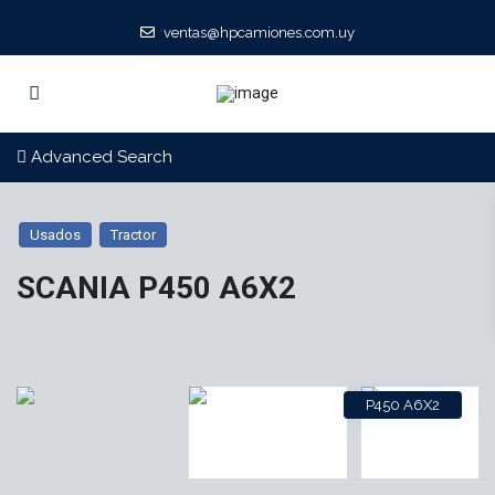
ventas@hpcamiones.com.uy
Advanced Search
Usados
Tractor
SCANIA P450 A6X2
P450 A6X2