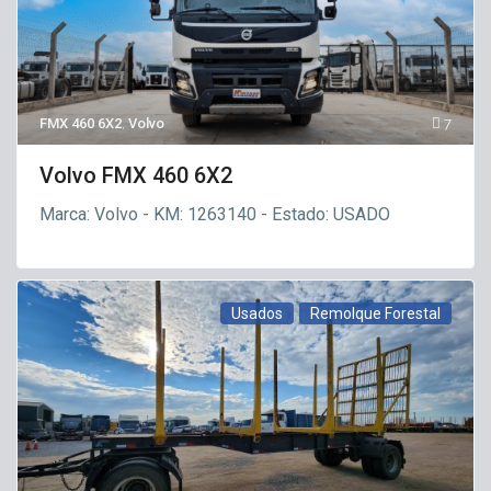
FMX 460 6X2
,
Volvo
7
Volvo FMX 460 6X2
Marca: Volvo - KM: 1263140 - Estado: USADO
Usados
Remolque Forestal