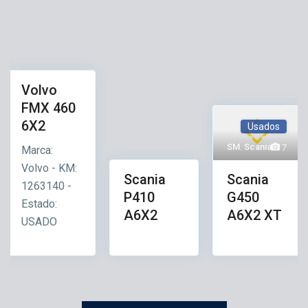
o
5
l
v
Usa
o
S
AT
24
c
Volvo
dos
a
MX
FMX 460
n
60
6X2
Usados
i
X2
6
a
SM
,
Scania
7
Marca:
Volvo - KM:
Scania
Scania
Usados
1263140 -
P410
P410
G450
Estado:
A6X2
A6X2
A6X2 XT
USADO