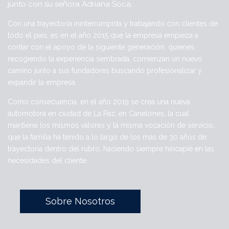
junto con su señora Adriana Soca.
Con una trayectoria ininterrumpida y trabajando con clientes de
todo el país, es en el año 2015 que la empresa empieza a
contar con el apoyo de la siguiente generación, quienes,
recogiendo la experiencia sembrada, comienzan un nuevo
camino junto a sus fundadores buscando profesionalizar y
expandir la empresa.
Como consecuencia, en el año 2019 se crea una nueva
automotora en ciudad de La Paz, en Canelones, la cual
mantiene los mismos valores y la misma vocación de servicio,
que la familia ha tenido a lo largo de los más de 30 años de
trayectoria dentro del rubro, haciendo siempre hincapié en las
necesidades del cliente.
Sobre Nosotros