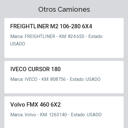
o
1
M
E
Otros Camiones
l
8
X
R
q
0
4
u
,
FREIGHTLINER M2 106-280 6X4
6
ados
e
I
0
M2
F
Marca: FREIGHTLINER - KM: 824.650 - Estado:
V
06-
6
o
E
USADO
280
X
r
C
6X4
2
e
O
,
s
V
t
IVECO CURSOR 180
os
o
a
SOR
l
Marca: IVECO - KM: 808756 - Estado: USADO
l
80
v
,
o
R
a
Volvo FMX 460 6X2
ados
n
FMX
d
Marca: Volvo - KM: 1263140 - Estado: USADO
460
o
6X2
n