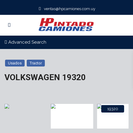
ventas@hpcamiones.com.uy
Advanced Search
Usados
Tractor
VOLKSWAGEN 19320
19320