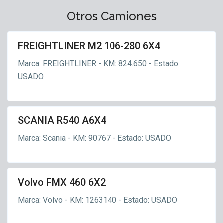
o
X
M
E
Otros Camiones
l
4
X
R
q
,
4
u
S
FREIGHTLINER M2 106-280 6X4
6
ados
e
c
0
M2
F
Marca: FREIGHTLINER - KM: 824.650 - Estado:
a
06-
6
o
n
USADO
280
X
r
i
6X4
2
e
a
,
s
V
t
SCANIA R540 A6X4
ados
o
a
540
l
Marca: Scania - KM: 90767 - Estado: USADO
l
6X4
v
,
o
R
a
Volvo FMX 460 6X2
ados
n
FMX
d
Marca: Volvo - KM: 1263140 - Estado: USADO
460
o
6X2
n