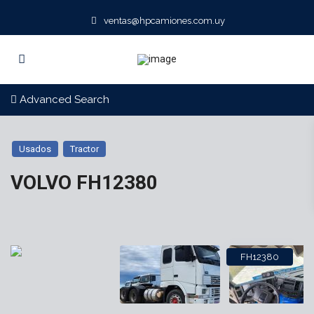
ventas@hpcamiones.com.uy
Advanced Search
Usados
Tractor
VOLVO FH12380
FH12380