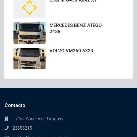
Scania G450 A6X2 XT
MERCEDES BENZ ATEGO
2428
VOLVO VM260 6X2R
Contacto
La Paz, Canelones, Uruguay
23656215